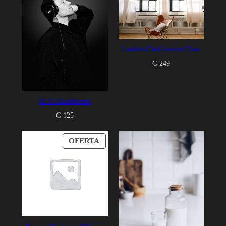
Leather-Clad Leisure Chair
₲
249
Hi-Fi Headphones
₲
125
PRODUCTO
OFERTA
EN
OFERTA