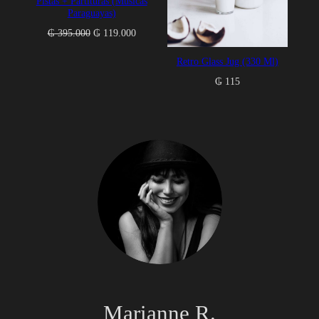
Pistas + Partituras (Músicas
Paraguayas)
El
El
₲
395.000
₲
119.000
precio
precio
Retro Glass Jug (330 Ml)
original
actual
era:
es:
₲
115
₲ 395.000.
₲ 119.000.
Marianne R.