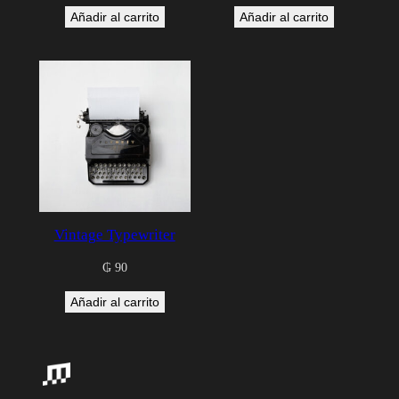
precio
precio
Añadir al carrito
Añadir al carrito
original
actual
era:
es:
₲ 395.000.
₲ 119.000.
Vintage Typewriter
₲
90
Añadir al carrito